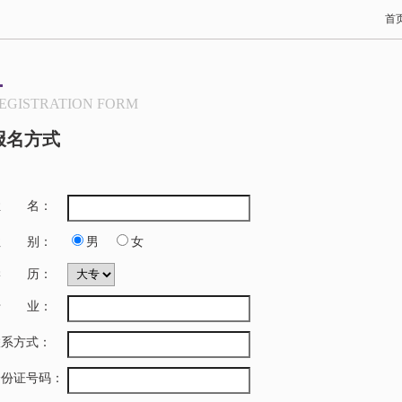
首
EGISTRATION FORM
报名方式
姓
名：
性
别：
男
女
学
历：
专
业：
联系方式：
身份证号码：