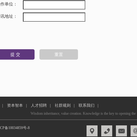
工作单位：
通讯地址：
|
资本智本
|
人才招聘
|
社群规则
|
联系我们
|
Wisdom inheritance, value creation. Knowledge is the key to opening the 
CP备10034859号-8